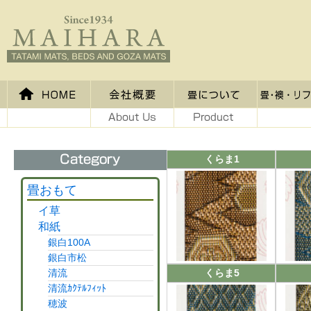
くらま1
畳おもて
イ草
和紙
銀白100A
銀白市松
清流
くらま5
清流ｶｸﾃﾙﾌｨｯﾄ
穂波