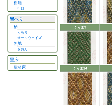
樹脂
引目
畳へり
柄
くらま9
くらま
オールウェイズ
無地
ぎおん
畳床
建材床
くらま14