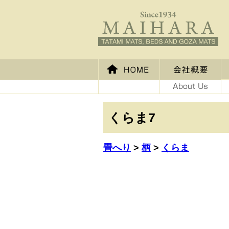
くらま7
畳へり
>
柄
>
くらま