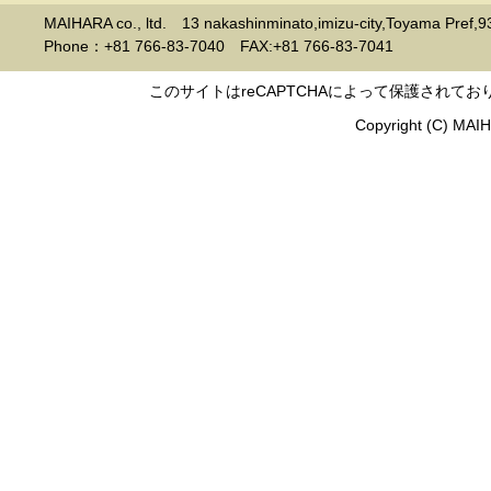
MAIHARA co., ltd. 13 nakashinminato,imizu-city,Toyama Pref,
Phone：+81 766-83-7040 FAX:+81 766-83-7041
このサイトはreCAPTCHAによって保護されており
Copyright (C) MAIHA