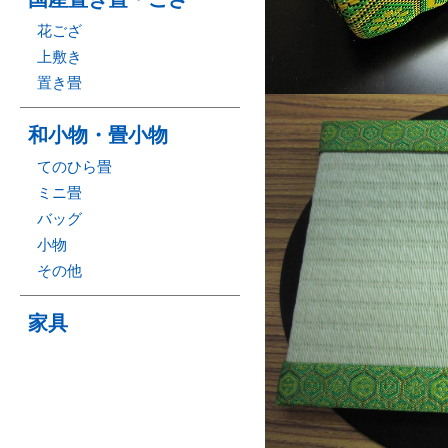
花ござ
上敷き
置き畳
和小物・畳小物
てのひら畳
ミニ畳
バッグ
小物
その他
家具