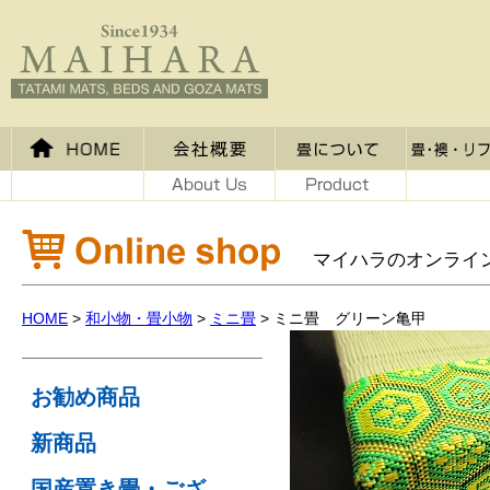
マイハラのオンライ
HOME
>
和小物・畳小物
>
ミニ畳
>
ミニ畳 グリーン亀甲
お勧め商品
新商品
国産置き畳・ござ